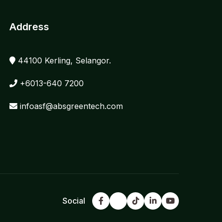
Address
44100 Kerling, Selangor.
+6013-640 7200
infoasf@absgreentech.com
Social