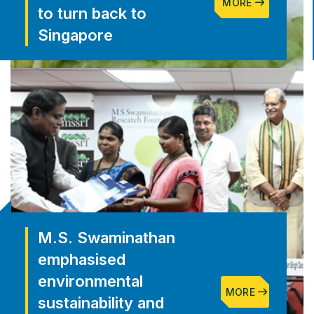
MORE
to turn back to
Singapore
M.S. Swaminathan
emphasised
environmental
MORE
sustainability and