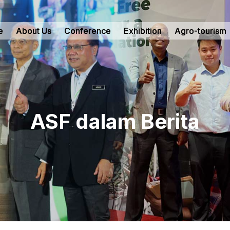
e
About Us
Conference
Exhibition
Agro-tourism
ASF dalam Berita